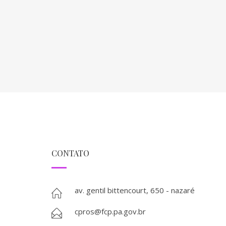
CONTATO
av. gentil bittencourt, 650 - nazaré
cpros@fcp.pa.gov.br