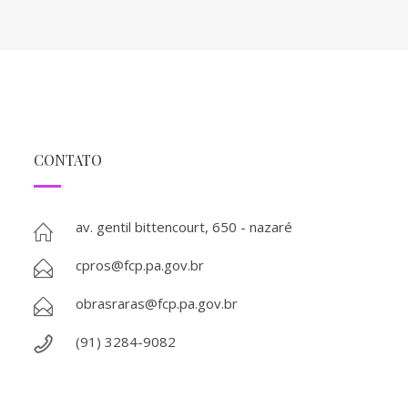
CONTATO
av. gentil bittencourt, 650 - nazaré
cpros@fcp.pa.gov.br
obrasraras@fcp.pa.gov.br
(91) 3284-9082