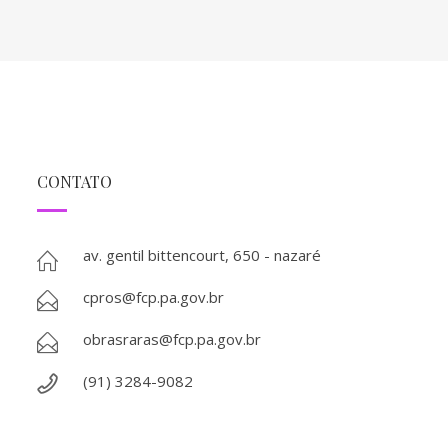
CONTATO
av. gentil bittencourt, 650 - nazaré
cpros@fcp.pa.gov.br
obrasraras@fcp.pa.gov.br
(91) 3284-9082