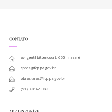
CONTATO
av. gentil bittencourt, 650 - nazaré
cpros@fcp.pa.gov.br
obrasraras@fcp.pa.gov.br
(91) 3284-9082
APP DISPONÍVEL