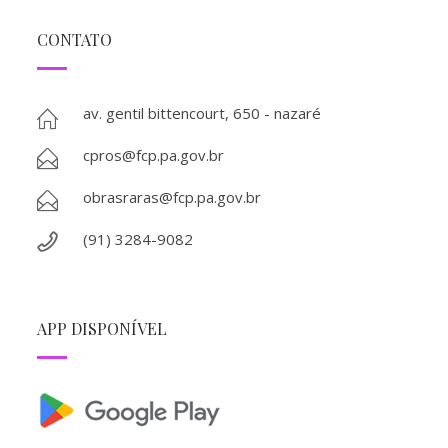
CONTATO
av. gentil bittencourt, 650 - nazaré
cpros@fcp.pa.gov.br
obrasraras@fcp.pa.gov.br
(91) 3284-9082
APP DISPONÍVEL