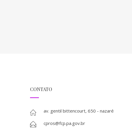
CONTATO
av. gentil bittencourt, 650 - nazaré
cpros@fcp.pa.gov.br