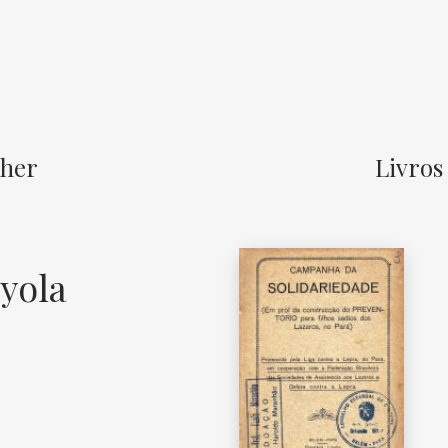
sher
Livros
yola