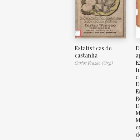
Estatísticas de
D
castanha
a
E
Carlos Frazão (Org.)
I
e
D
E
R
D
M
M
e
d