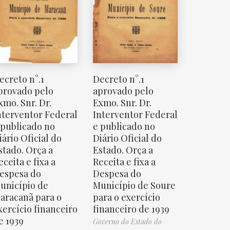
ecreto n°.1
Decreto n°.1
provado pelo
aprovado pelo
xmo. Snr. Dr.
Exmo. Snr. Dr.
nterventor Federal
Interventor Federal
 publicado no
e publicado no
iário Oficial do
Diário Oficial do
stado. Orça a
Estado. Orça a
eceita e fixa a
Receita e fixa a
espesa do
Despesa do
unicípio de
Município de Soure
aracanã para o
para o exercício
xercício financeiro
financeiro de 1939
e 1939
Governo do Estado do