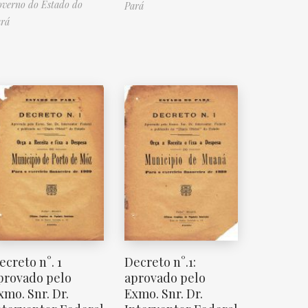
verno do Estado do
Pará
rá
ecreto n°. 1
Decreto n°.1:
provado pelo
aprovado pelo
xmo. Snr. Dr.
Exmo. Snr. Dr.