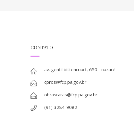
CONTATO
av. gentil bittencourt, 650 - nazaré
cpros@fcp.pa.gov.br
obrasraras@fcp.pa.gov.br
(91) 3284-9082