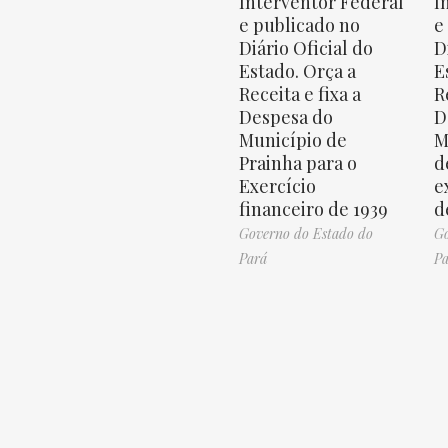
Interventor Federal
I
e publicado no
e
Diário Oficial do
D
Estado. Orça a
E
Receita e fixa a
R
Despesa do
D
Município de
M
Prainha para o
d
Exercício
e
financeiro de 1939
d
Governo do Estado do
Go
Pará
Pa