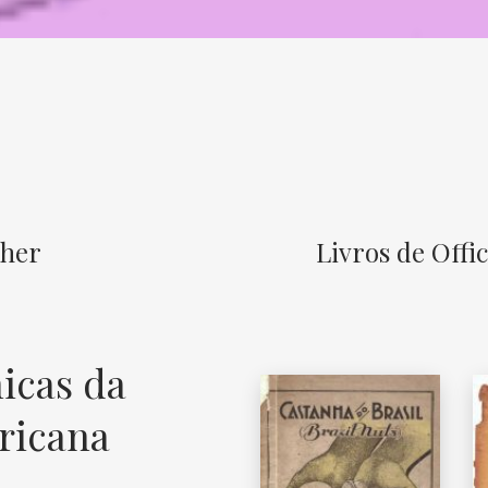
sher
Livros de Offi
icas da
ricana