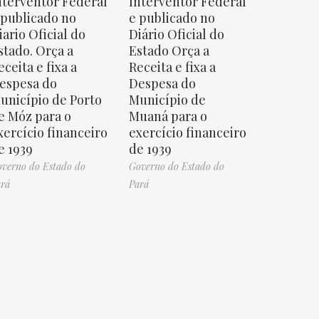
nterventor Federal
Interventor Federal
 publicado no
e publicado no
iario Oficial do
Diário Oficial do
stado. Orça a
Estado Orça a
eceita e fixa a
Receita e fixa a
espesa do
Despesa do
unicípio de Porto
Município de
e Móz para o
Muaná para o
xercício financeiro
exercício financeiro
e 1939
de 1939
verno do Estado do
Governo do Estado do
rá
Pará