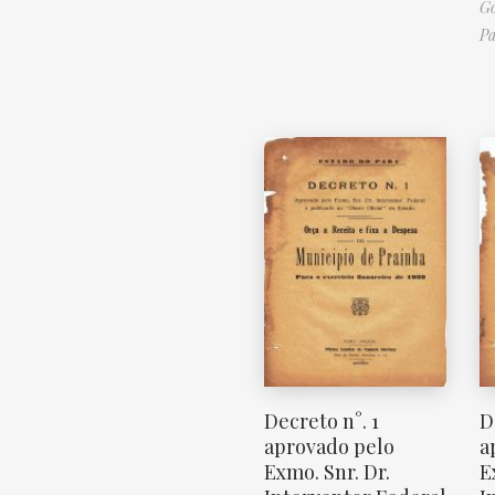
Go
Pa
Decreto n°. 1
D
aprovado pelo
a
Exmo. Snr. Dr.
E