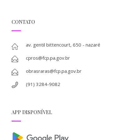
CONTATO
av. gentil bittencourt, 650 - nazaré
cpros@fcp.pa.gov.br
obrasraras@fcp.pa.gov.br
(91) 3284-9082
APP DISPONÍVEL