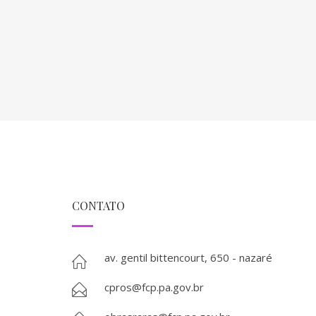
CONTATO
av. gentil bittencourt, 650 - nazaré
cpros@fcp.pa.gov.br