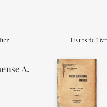
sher
Livros de Liv
hense A.