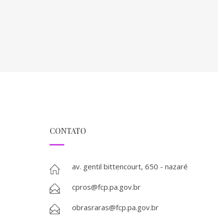
CONTATO
av. gentil bittencourt, 650 - nazaré
cpros@fcp.pa.gov.br
obrasraras@fcp.pa.gov.br