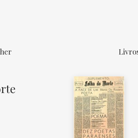
sher
Livro
rte