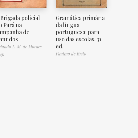
 Brigada policial
Gramática primária
o Pará na
da língua
ampanha de
portuguesa: para
anudos
uso das escolas. 31
ed.
lando L. M. de Moraes
Paulino de Brito
go