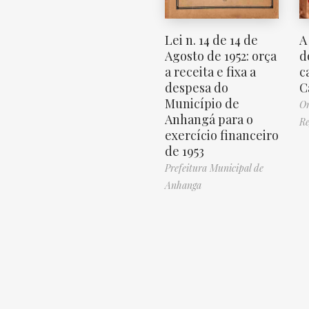
A
Lei n. 14 de 14 de
d
Agosto de 1952: orça
c
a receita e fixa a
C
despesa do
Município de
Or
Anhangá para o
Re
exercício financeiro
de 1953
Prefeitura Municipal de
Anhanga