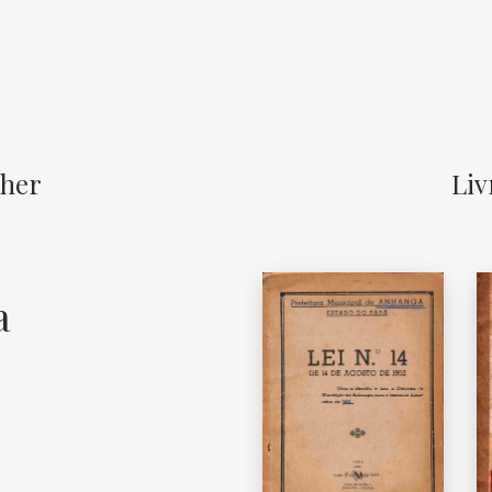
sher
Liv
a