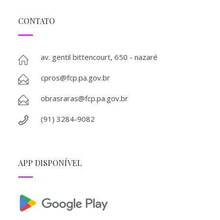
CONTATO
av. gentil bittencourt, 650 - nazaré
cpros@fcp.pa.gov.br
obrasraras@fcp.pa.gov.br
(91) 3284-9082
APP DISPONÍVEL