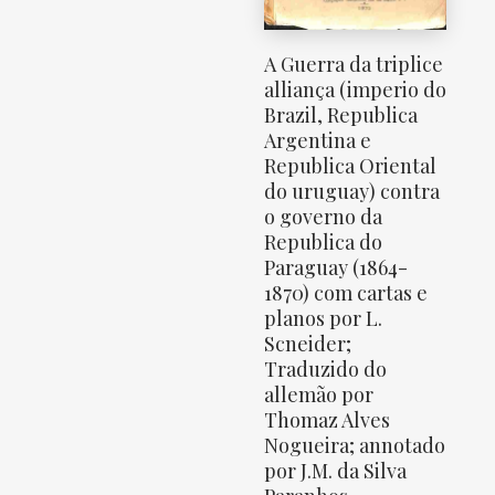
A Guerra da triplice
alliança (imperio do
Brazil, Republica
Argentina e
Republica Oriental
do uruguay) contra
o governo da
Republica do
Paraguay (1864-
1870) com cartas e
planos por L.
Scneider;
Traduzido do
allemão por
Thomaz Alves
Nogueira; annotado
por J.M. da Silva