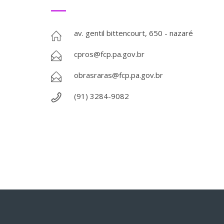
av. gentil bittencourt, 650 - nazaré
cpros@fcp.pa.gov.br
obrasraras@fcp.pa.gov.br
(91) 3284-9082