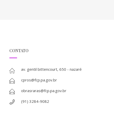
CONTATO
av. gentil bittencourt, 650 - nazaré
cpros@fcp.pa.gov.br
obrasraras@fcp.pa.gov.br
(91) 3284-9082