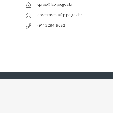
cpros@fcp.pa.gov.br
obrasraras@fcp.pa.gov.br
(91) 3284-9082
Todos os direitos reservados - Copyright © 2013 - 2