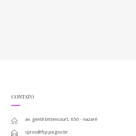
CONTATO
av. gentil bittencourt, 650 - nazaré
cpros@fcp.pa.gov.br