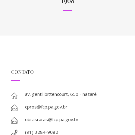
1968
CONTATO
av. gentil bittencourt, 650 - nazaré
cpros@fcp.pa.gov.br
obrasraras@fcp.pa.gov.br
(91) 3284-9082