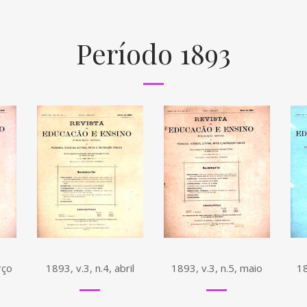
Período 1893
rço
1893, v.3, n.4, abril
1893, v.3, n.5, maio
18