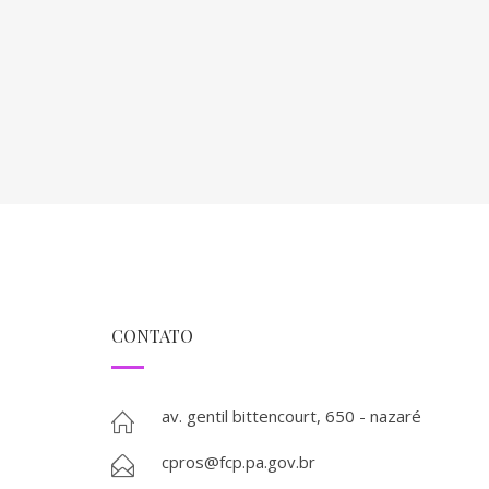
CONTATO
av. gentil bittencourt, 650 - nazaré
cpros@fcp.pa.gov.br