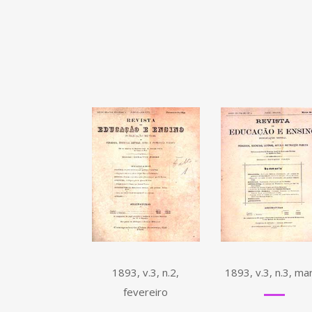
1893, v.3, n.2,
1893, v.3, n.3, ma
fevereiro