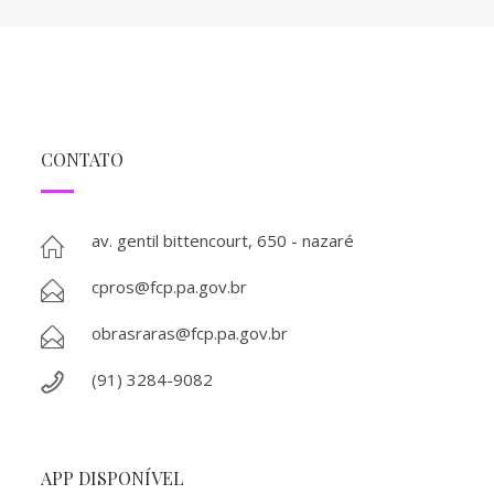
CONTATO
av. gentil bittencourt, 650 - nazaré
cpros@fcp.pa.gov.br
obrasraras@fcp.pa.gov.br
(91) 3284-9082
APP DISPONÍVEL