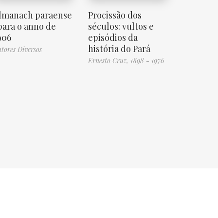
lmanach paraense
Procissão dos
 para o anno de
séculos: vultos e
906
episódios da
história do Pará
tores Diversos
Ernesto Cruz, 1898 - 1976