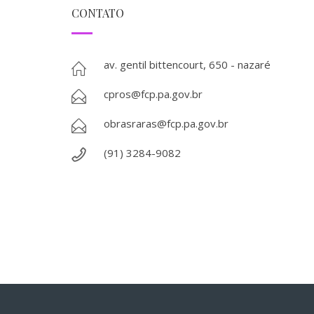
CONTATO
av. gentil bittencourt, 650 - nazaré
cpros@fcp.pa.gov.br
obrasraras@fcp.pa.gov.br
(91) 3284-9082