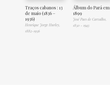
Traços cabanos : 13
Álbum do Pará em
de maio (1836 –
1899
1936)
José Paes de Carvalho,
Henrique Jorge Hurley,
1850 - 1943
1882-1956