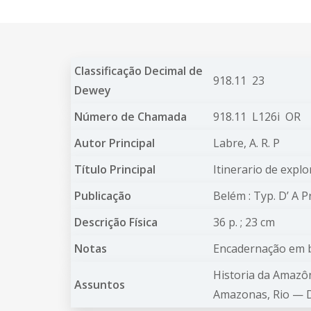
Classificação Decimal de
918.11 23
Dewey
Número de Chamada
918.11 L126i OR
Autor Principal
Labre, A. R. P
Título Principal
Itinerario de explo
Publicação
Belém : Typ. D’ A P
Descrição Física
36 p. ; 23 cm
Notas
Encadernação em b
Historia da Amaz
Assuntos
Amazonas, Rio —