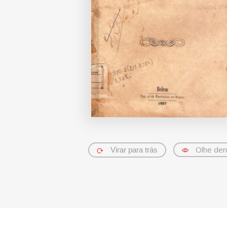
Olhe den
Virar para trás