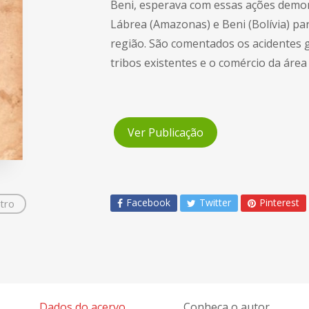
Beni, esperava com essas ações demon
Lábrea (Amazonas) e Beni (Bolívia) 
região. São comentados os acidentes ge
tribos existentes e o comércio da área 
Ver Publicação
Facebook
Twitter
Pinterest
tro
Dados do acervo
Conheça o autor