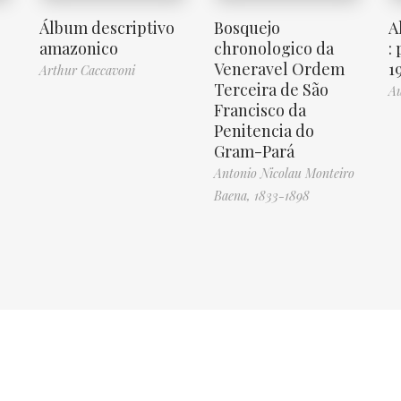
Álbum descriptivo
Bosquejo
A
amazonico
chronologico da
:
Veneravel Ordem
1
Arthur Caccavoni
Terceira de São
Au
Francisco da
Penitencia do
Gram-Pará
Antonio Nicolau Monteiro
Baena, 1833-1898