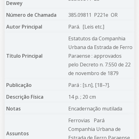
Dewey
Número de Chamada
385.09811 P221e OR
Autor Principal
Pará.
[Leis etc.]
Estatutos da Companhia
Urbana da Estrada de Ferro
Título Principal
Paraense : approvados
pelo Decreto n. 7.550 de 22
de novembro de 1879
Publicação
Pará : [s.n], [18–?].
Descrição Física
14 p. ; 20 cm
Notas
Encadernação mutilada
Ferrovias
Pará
Companhia Urbana de
Assuntos
Estrada de Ferro Paraense