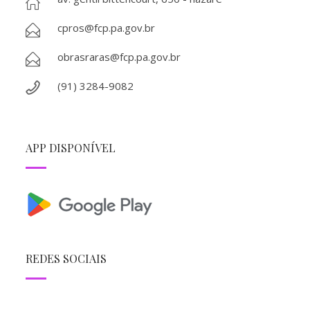
cpros@fcp.pa.gov.br
obrasraras@fcp.pa.gov.br
(91) 3284-9082
APP DISPONÍVEL
REDES SOCIAIS