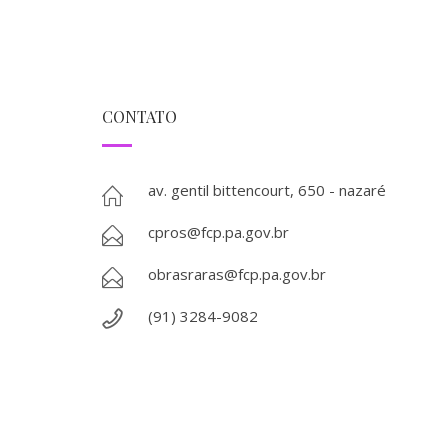
CONTATO
av. gentil bittencourt, 650 - nazaré
cpros@fcp.pa.gov.br
obrasraras@fcp.pa.gov.br
(91) 3284-9082