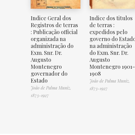
Indice Geral dos
Indice dos titulos
Registros de terras
de terras :
: Publicação official
expedidos pelo
organizada na
governo do Estad
administração do
na administração
Exm. Snr. Dr.
do Exm. Snr. Dr.
Augusto
Augusto
Montenegro
Montenegro 1901-
governador do
1908
Estado
João de Palma Muniz,
João de Palma Muniz,
1873-1927
1873-1927