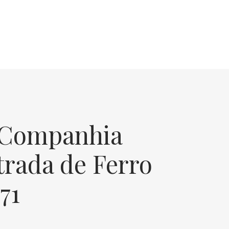
 Companhia
trada de Ferro
71