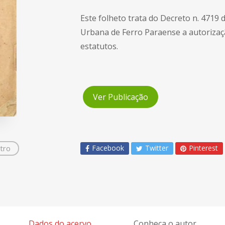
Este folheto trata do Decreto n. 4719 d
Urbana de Ferro Paraense a autorizaç
estatutos.
Ver Publicação
tro
Facebook
Twitter
Pinterest
Dados do acervo
Conheça o autor