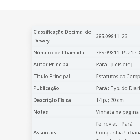
Classificação Decimal de
385.09811 23
Dewey
Número de Chamada
385.09811 P221e
Autor Principal
Pará.
[Leis etc.]
Título Principal
Estatutos da Comp
Publicação
Pará : Typ. do Dia
Descrição Física
14 p. ; 20 cm
Notas
Vinheta na página 
Ferrovias
Pará
Assuntos
Companhia Urbana