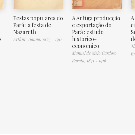
Festas populares do
A Antiga producção
A
Pará : a festa de
e exportação do
c
Nazareth
Pará : estudo
S
o
historico-
d
Arthur Vianna, 1873 - 1911
economico
Th
Manuel de Melo Cardoso
Br
Barata, 1841 - 1916