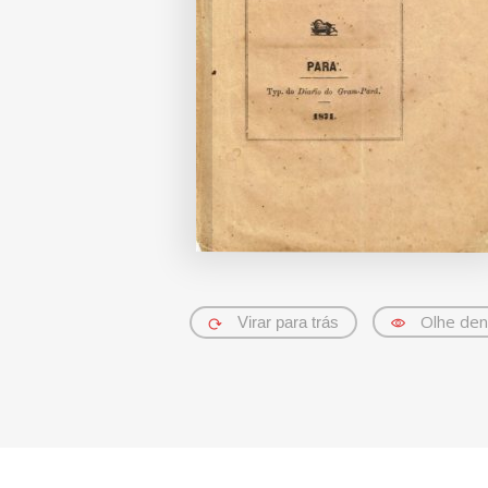
Olhe den
Virar para trás