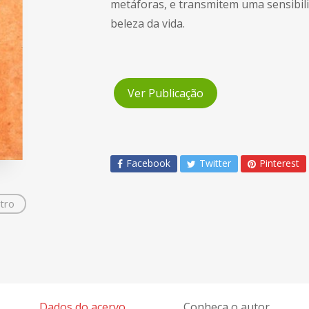
metáforas, e transmitem uma sensibil
beleza da vida.
Ver Publicação
Facebook
Twitter
Pinterest
tro
Dados do acervo
Conheça o autor