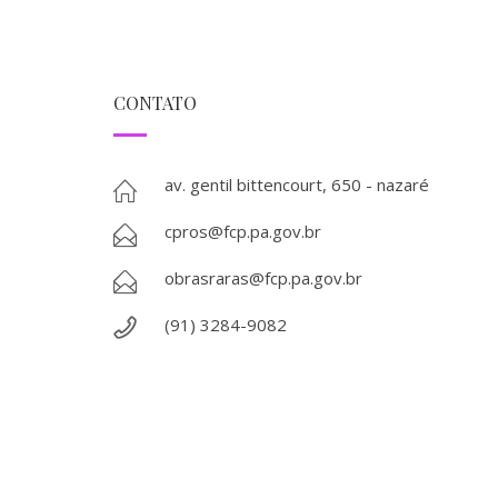
CONTATO
av. gentil bittencourt, 650 - nazaré
cpros@fcp.pa.gov.br
obrasraras@fcp.pa.gov.br
(91) 3284-9082