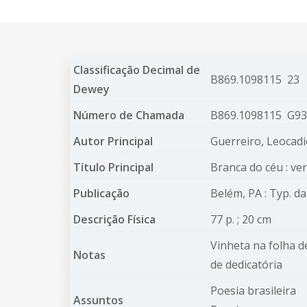
Classificação Decimal de
B869.1098115 23
Dewey
Número de Chamada
B869.1098115 G9
Autor Principal
Guerreiro, Leocad
Título Principal
Branca do céu : ve
Publicação
Belém, PA : Typ. da
Descrição Física
77 p. ; 20 cm
Vinheta na folha d
Notas
de dedicatória
Poesia brasileira
Assuntos