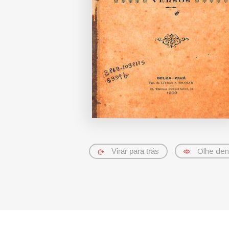
Olhe den
Virar para trás