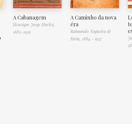
A Cabanagem
A Caminho da nova
L
éra
t
Henrique Jorge Hurley,
e
Raimundo Nogueira de
1882-1956
o
Jo
Faria, 1884 - 1957
18