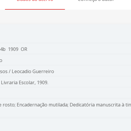
34b 1909 OR
io
rsos / Leocadio Guerreiro
 Livraria Escolar, 1909.
e rosto; Encadernação mutilada; Dedicatória manuscrita à ti