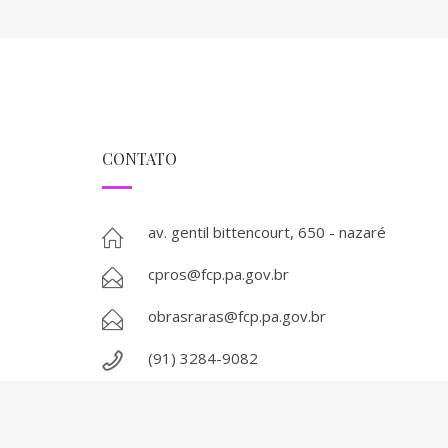
CONTATO
av. gentil bittencourt, 650 - nazaré
cpros@fcp.pa.gov.br
obrasraras@fcp.pa.gov.br
(91) 3284-9082