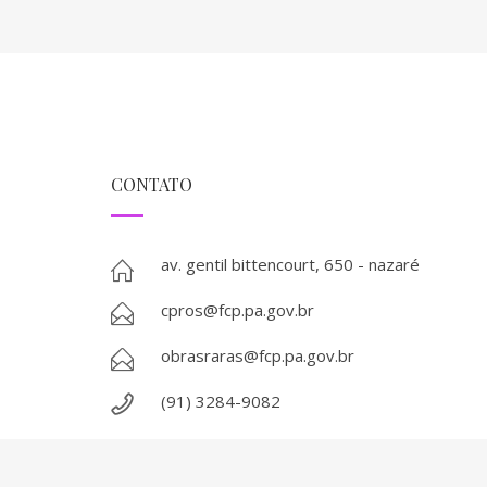
CONTATO
av. gentil bittencourt, 650 - nazaré
cpros@fcp.pa.gov.br
obrasraras@fcp.pa.gov.br
(91) 3284-9082