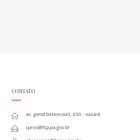
CONTATO
av. gentil bittencourt, 650 - nazaré
cpros@fcp.pa.gov.br