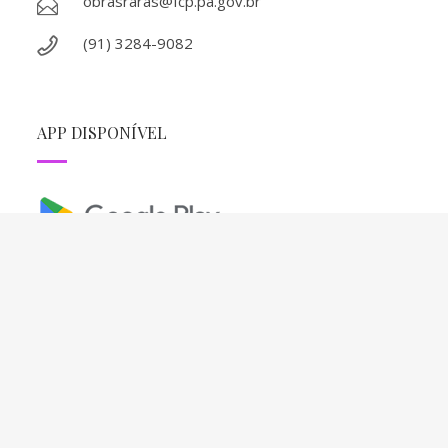
obrasraras@fcp.pa.gov.br
(91) 3284-9082
APP DISPONÍVEL
REDES SOCIAIS