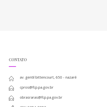
CONTATO
av. gentil bittencourt, 650 - nazaré
cpros@fcp.pa.gov.br
obrasraras@fcp.pa.gov.br