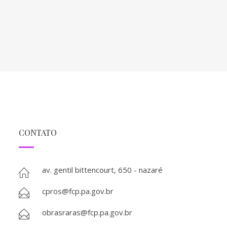
CONTATO
av. gentil bittencourt, 650 - nazaré
cpros@fcp.pa.gov.br
obrasraras@fcp.pa.gov.br