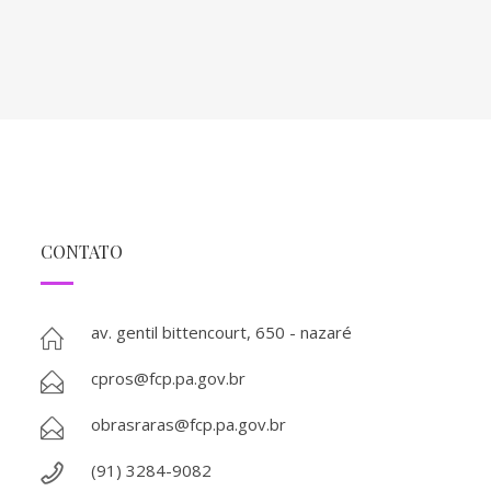
CONTATO
av. gentil bittencourt, 650 - nazaré
cpros@fcp.pa.gov.br
obrasraras@fcp.pa.gov.br
(91) 3284-9082