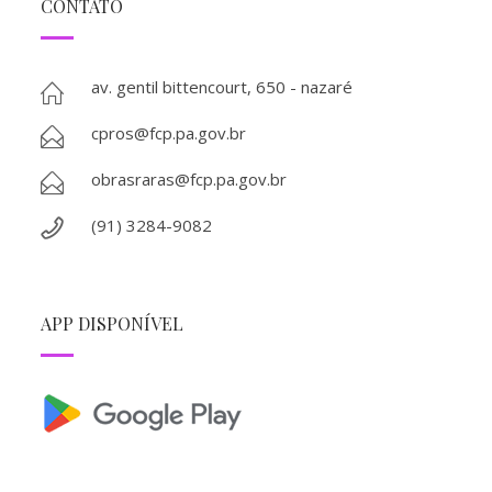
CONTATO
av. gentil bittencourt, 650 - nazaré
cpros@fcp.pa.gov.br
obrasraras@fcp.pa.gov.br
(91) 3284-9082
APP DISPONÍVEL