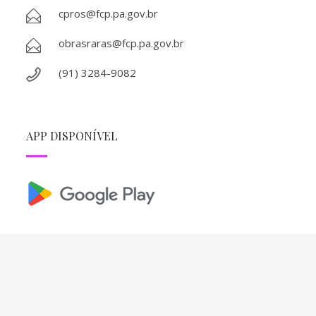
cpros@fcp.pa.gov.br
obrasraras@fcp.pa.gov.br
(91) 3284-9082
APP DISPONÍVEL
REDES SOCIAIS