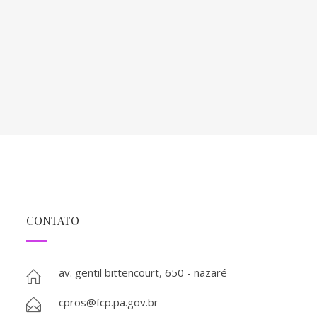
CONTATO
av. gentil bittencourt, 650 - nazaré
cpros@fcp.pa.gov.br