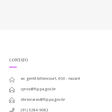
CONTATO
av. gentil bittencourt, 650 - nazaré
cpros@fcp.pa.gov.br
obrasraras@fcp.pa.gov.br
(91) 3284-9082