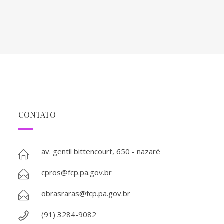
CONTATO
av. gentil bittencourt, 650 - nazaré
cpros@fcp.pa.gov.br
obrasraras@fcp.pa.gov.br
(91) 3284-9082