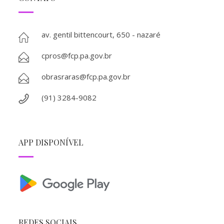
av. gentil bittencourt, 650 - nazaré
cpros@fcp.pa.gov.br
obrasraras@fcp.pa.gov.br
(91) 3284-9082
APP DISPONÍVEL
REDES SOCIAIS