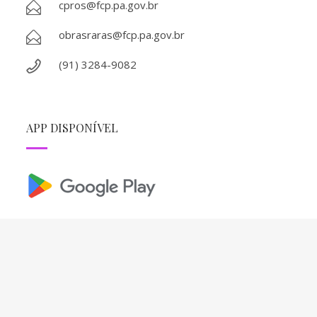
cpros@fcp.pa.gov.br
obrasraras@fcp.pa.gov.br
(91) 3284-9082
APP DISPONÍVEL
REDES SOCIAIS