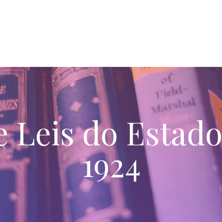
e Leis do Estad
1924