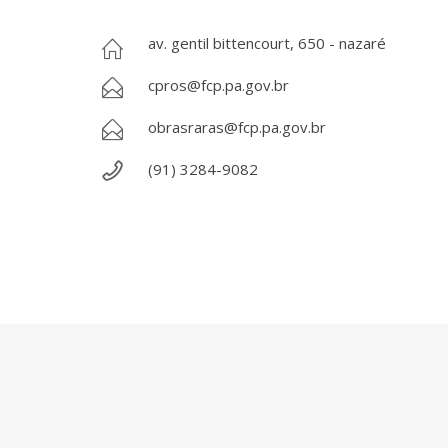
av. gentil bittencourt, 650 - nazaré
cpros@fcp.pa.gov.br
obrasraras@fcp.pa.gov.br
(91) 3284-9082