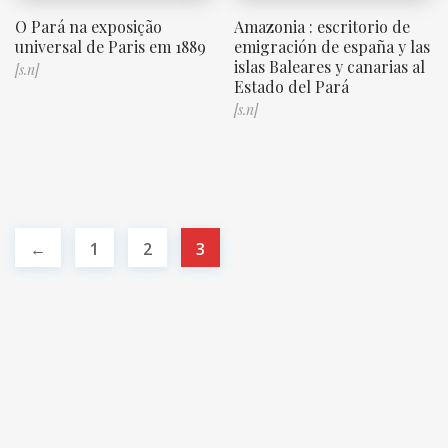
O Pará na exposição
Amazonia : escritorio de
universal de Paris em 1889
emigración de españa y las
islas Baleares y canarias al
[s.n]
Estado del Pará
[s.n]
←
1
2
3