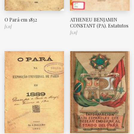
O Pará em 1832
ATHENEU BENJAMIN
CONSTANT (PA). Estatutos
[s.n]
[s.n]