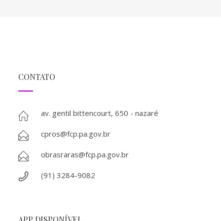
CONTATO
av. gentil bittencourt, 650 - nazaré
cpros@fcp.pa.gov.br
obrasraras@fcp.pa.gov.br
(91) 3284-9082
APP DISPONÍVEL