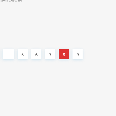
tores Diversos
…
5
6
7
8
9