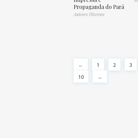
Au
Propaganda do Pará
Autores Diversos
←
1
2
3
10
→