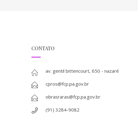
CONTATO
av. gentil bittencourt, 650 - nazaré
cpros@fcp.pa.gov.br
obrasraras@fcp.pa.gov.br
(91) 3284-9082