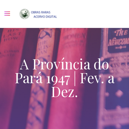
A Província do
Pará 1947 | Fev. a
Dez.