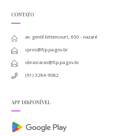
CONTATO
av. gentil bittencourt, 650 - nazaré
cpros@fcp.pa.gov.br
obrasraras@fcp.pa.gov.br
(91) 3284-9082
APP DISPONÍVEL