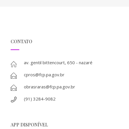
CONTATO
av. gentil bittencourt, 650 - nazaré
cpros@fcp.pa.gov.br
obrasraras@fcp.pa.gov.br
(91) 3284-9082
APP DISPONÍVEL