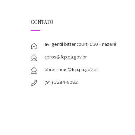
CONTATO
av. gentil bittencourt, 650 - nazaré
cpros@fcp.pa.gov.br
obrasraras@fcp.pa.gov.br
(91) 3284-9082