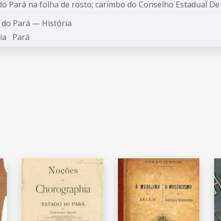
o Pará na folha de rosto; carimbo do Conselho Estadual De C
a do Pará —
História
ria
Pará