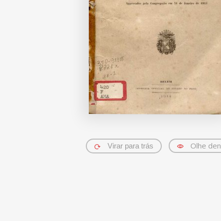
Olhe den
Virar para trás