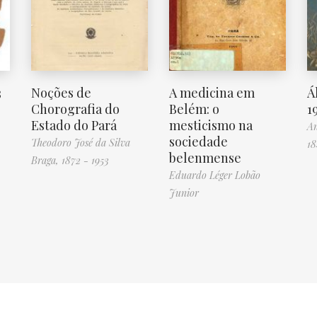
3
Noções de
A medicina em
Á
Chorografia do
Belém: o
1
Estado do Pará
mesticismo na
An
sociedade
Theodoro José da Silva
18
belenmense
Braga, 1872 - 1953
Eduardo Léger Lobão
Junior