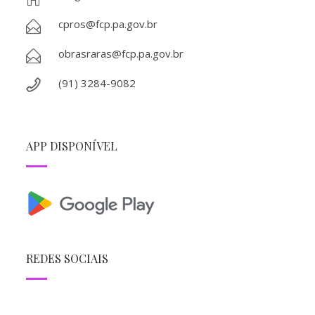
cpros@fcp.pa.gov.br
obrasraras@fcp.pa.gov.br
(91) 3284-9082
APP DISPONÍVEL
REDES SOCIAIS