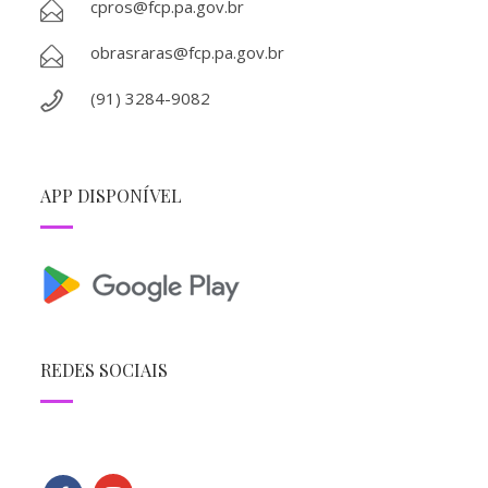
cpros@fcp.pa.gov.br
obrasraras@fcp.pa.gov.br
(91) 3284-9082
APP DISPONÍVEL
REDES SOCIAIS