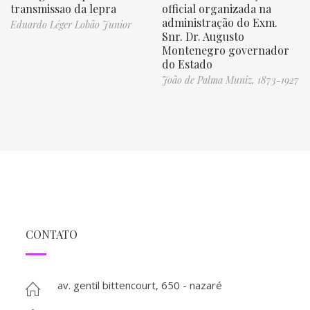
transmissao da lepra
official organizada na
administração do Exm.
Eduardo Léger Lobão Junior
Snr. Dr. Augusto
Montenegro governador
do Estado
João de Palma Muniz, 1873-1927
CONTATO
av. gentil bittencourt, 650 - nazaré