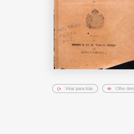
Olhe den
Virar para trás