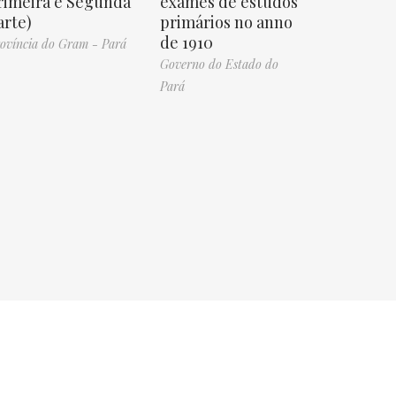
rimeira e Segunda
exames de estudos
arte)
primários no anno
de 1910
ovíncia do Gram - Pará
Governo do Estado do
Pará