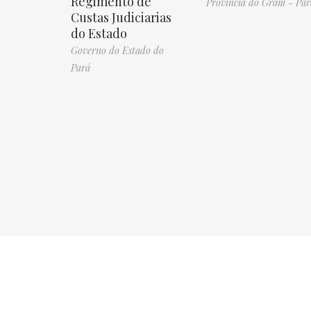
Regimento de
Província do Gram - Par
Custas Judiciarias
do Estado
Governo do Estado do
Pará