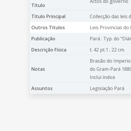
Actos do governo 
Título
Título Principal
Collecção das leis
Outros Títulos
Leis Provincias do
Publicação
Pará : Typ. do “Diá
Descrição Física
t. 42 pt.1 ; 22 cm.
Brasão do Imperio
Notas
do Gram-Pará 1880 
Inclui índice
Assuntos
Legislação Pará