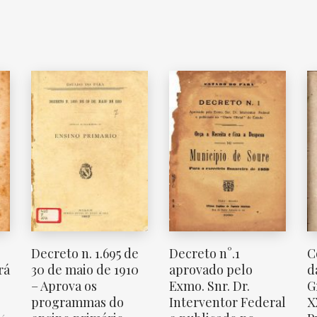
Decreto n. 1.695 de
Decreto n°.1
C
rá
30 de maio de 1910
aprovado pelo
d
– Aprova os
Exmo. Snr. Dr.
G
programmas do
Interventor Federal
X