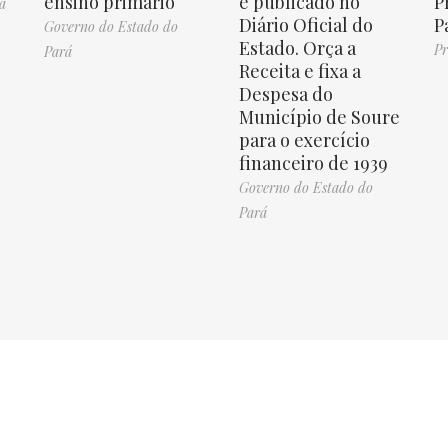
ensino primário
e publicado no
P
á
Diário Oficial do
P
Governo do Estado do
Estado. Orça a
Pr
Pará
Receita e fixa a
Despesa do
Município de Soure
para o exercício
financeiro de 1939
Governo do Estado do
Pará