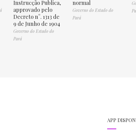
Instrucção Publica,
normal
Go
approvado pelo
á
Governo do Estado do
Pa
Decreto n°. 1313 de
Pará
9 de Junho de 1904
Governo do Estado do
Pará
APP DISPON