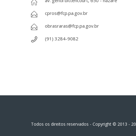
av. gentil bittencourt, 650 - nazaré
cpros@fcp.pa.gov.br
obrasraras@fcp.pa.gov.br
(91) 3284-9082
Todos os direitos reservados - Copyright © 2013 - 2