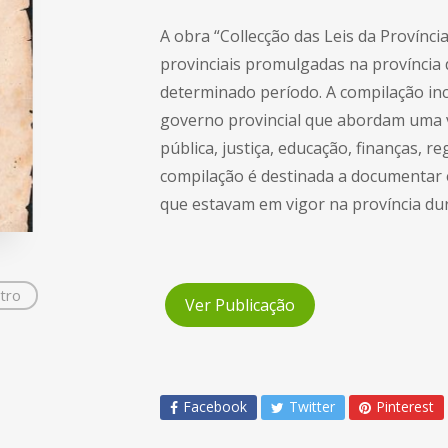
A obra “Collecção das Leis da Provínci
provinciais promulgadas na província
determinado período. A compilação inc
governo provincial que abordam uma v
pública, justiça, educação, finanças, r
compilação é destinada a documentar e
que estavam em vigor na província du
tro
Ver Publicação
Facebook
Twitter
Pinterest