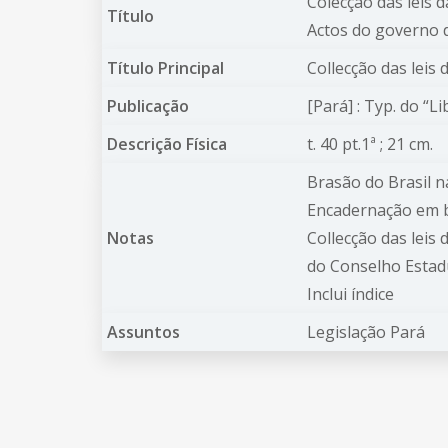
Colecção das leis 
Título
Actos do governo d
Título Principal
Collecção das leis 
Publicação
[Pará] : Typ. do “L
Descrição Física
t. 40 pt.1ª ; 21 cm.
Brasão do Brasil 
Encadernação em b
Notas
Collecção das leis
do Conselho Estadu
Inclui índice
Assuntos
Legislação Pará