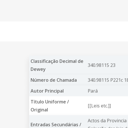
Classificação Decimal de
340.98115 23
Dewey
Número de Chamada
340.98115 P221c 1
Autor Principal
Pará
Título Uniforme /
[[Leis etc.]]
Original
Actos da Provinci
Entradas Secundárias /