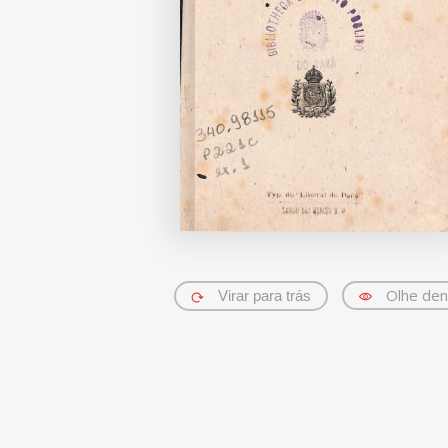
Olhe den
Virar para trás