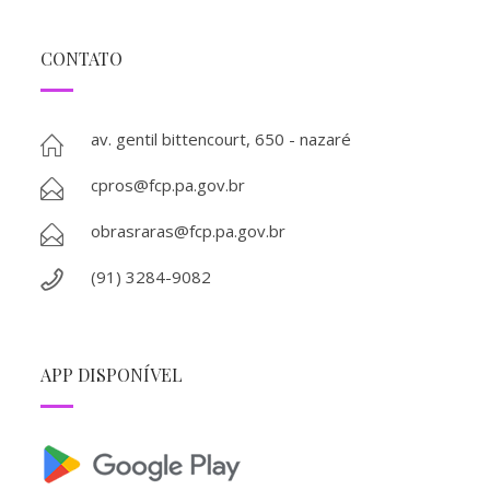
CONTATO
av. gentil bittencourt, 650 - nazaré
cpros@fcp.pa.gov.br
obrasraras@fcp.pa.gov.br
(91) 3284-9082
APP DISPONÍVEL