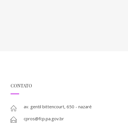
CONTATO
av. gentil bittencourt, 650 - nazaré
cpros@fcp.pa.gov.br