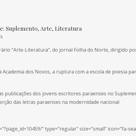
e: Suplemento, Arte, Literatura
os
rário “Arte-Literatura”, do jornal Folha do Norte, dirigido
 da Academia dos Novos, a ruptura com a escola de poesia p
as publicações dos jovens escritores paraenses no Supleme
nserção das letras paraenses na modernidade nacional
"?page_id=10459/" type="regular" size="small" icon="fa-sear