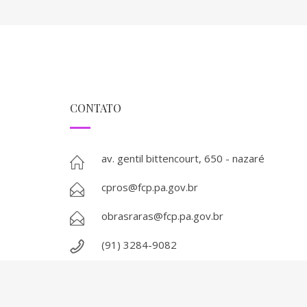
CONTATO
av. gentil bittencourt, 650 - nazaré
cpros@fcp.pa.gov.br
obrasraras@fcp.pa.gov.br
(91) 3284-9082