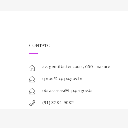
CONTATO
av. gentil bittencourt, 650 - nazaré
cpros@fcp.pa.gov.br
obrasraras@fcp.pa.gov.br
(91) 3284-9082